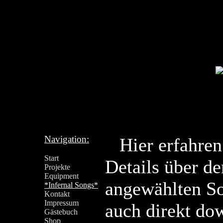
Navigation:
Hier erfahren
Start
Details über d
Projekte
Equipment
angewählten S
*Infernal Songs*
Kontakt
Impressum
auch direkt do
Gästebuch
Shop