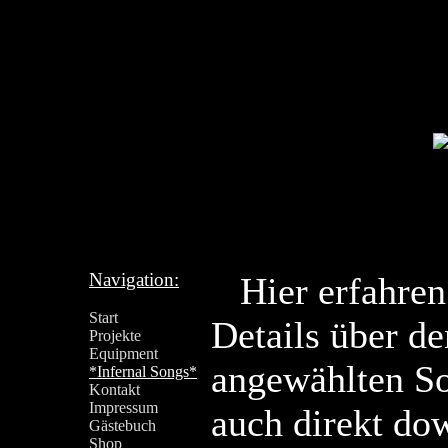
Navigation:
Hier erfahren
Start
Details über d
Projekte
Equipment
angewählten S
*Infernal Songs*
Kontakt
Impressum
auch direkt do
Gästebuch
Shop