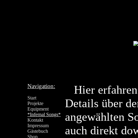
Navigation:
Hier erfahren
Start
Details über d
Projekte
Equipment
angewählten S
*Infernal Songs*
Kontakt
Impressum
auch direkt do
Gästebuch
Shop