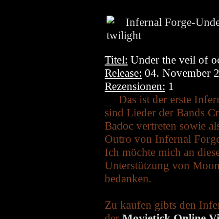
Titel:
Under the veil of o
Release:
04. November 
Rezensionen:
1
Das ist der erste Inf
sind Lieder der Bands C
Badoc vertreten sowie al
Outro von Infernal Forg
Ich möchte mich an dieser
Unterstützung von Moo
bedanken.
Zu kaufen gibts den Infe
der
Movietick Online V