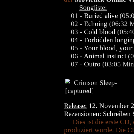
Songliste:
01 -
Buried alive
(05:0
02 -
Echoing
(06:32 M
03 -
Cold blood
(05:4
04 -
Forbidden longin
05 -
Your blood, your
06 -
Animal instinct
(0
07 -
Outro
(03:05 Min
Release:
12. November 
Rezensionen:
Schreiben S
Dies ist die erste CD,
produziert wurde. Die C