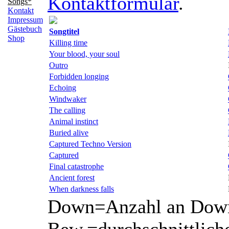
Kontaktformular
.
Songs*
Kontakt
Impressum
Gästebuch
Songtitel
Shop
Killing time
Your blood, your soul
Outro
Forbidden longing
Echoing
Windwaker
The calling
Animal instinct
Buried alive
Captured Techno Version
Captured
Final catastrophe
Ancient forest
When darkness falls
Down=Anzahl an Down