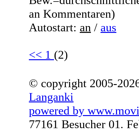
Bew.=durchschnittlich
an Kommentaren)
Autostart:
an
/
aus
<<
1
(2)
© copyright 2005-202
Langanki
powered by www.movie
77161 Besucher 01. Fe